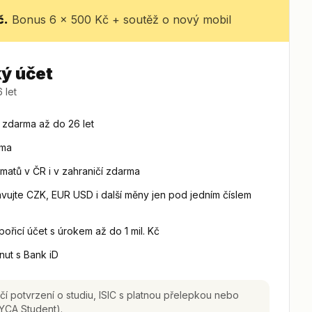
č.
Bonus 6 × 500 Kč + soutěž o nový mobil
ý účet
 let
zdarma až do 26 let
rma
atů v ČR i v zahraničí zdarma
vujte CZK, EUR USD i další měny jen pod jedním číslem
pořicí účet s úrokem až do 1 mil. Kč
nut s Bank iD
ačí potvrzení o studiu, ISIC s platnou přelepkou nebo
EYCA Student).