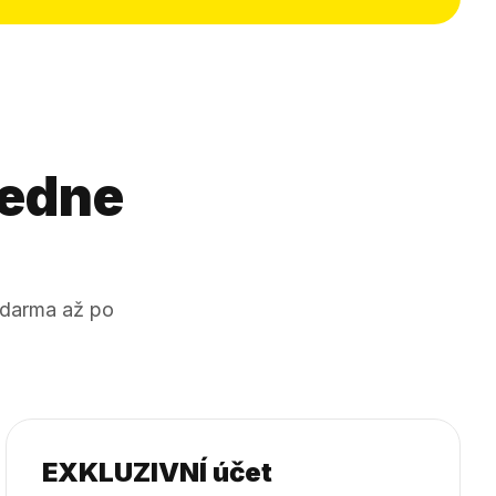
sedne
zdarma až po
EXKLUZIVNÍ účet