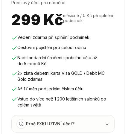
Prémiový účet pro náročné
299 Kč
měsíčně / 0 Kč při splnění
podmínek
Vedení zdarma při splnění podmínek
Cestovní pojištění pro celou rodinu
Nadstandardní úročení spořicího účtu až
do 5 milónů Kč
2× zlatá debetní karta Visa GOLD / Debit MC
Gold zdarma
Až 17 měn pod jedním číslem účtu
Vstup do více než 1 200 letištních salonků po
celém světě
Proč EXKLUZIVNÍ účet?