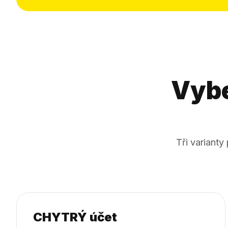
Vybe
Tři variant
CHYTRÝ účet