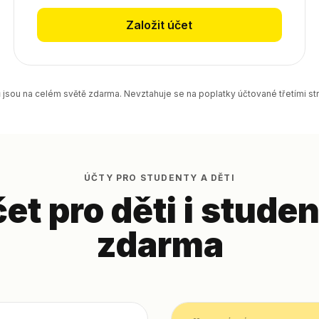
Založit účet
sou na celém světě zdarma. Nevztahuje se na poplatky účtované třetími stra
ÚČTY PRO STUDENTY A DĚTI
et pro děti i stude
zdarma