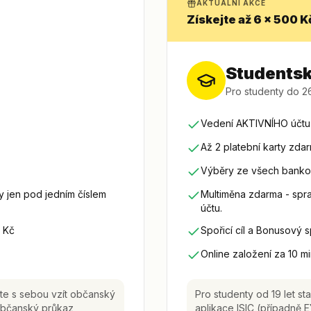
AKTUÁLNÍ AKCE
Získejte až 6 × 500 K
Studentsk
Pro studenty do 26
Vedení AKTIVNÍHO účtu 
Až 2 platební karty zda
Výběry ze všech bankom
y jen pod jedním číslem
Multiměna zdarma - spra
účtu.
. Kč
Spořicí cíl a Bonusový s
Online založení za 10 mi
te s sebou vzít občanský
Pro studenty od 19 let st
 občanský průkaz
aplikace ISIC (případně 