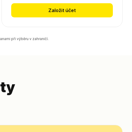
Založit účet
nami při výběru v zahraničí.
nty